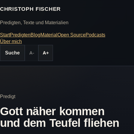
CHRISTOPH FISCHER
Predigten, Texte und Materialien
Start
Predigten
Blog
Material
Open Source
Podcasts
Über mich
Suche
A-
A+
Predigt
Gott näher kommen
und dem Teufel fliehen