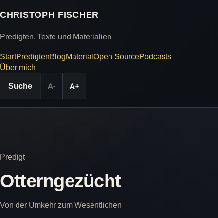
CHRISTOPH FISCHER
Predigten, Texte und Materialien
Start
Predigten
Blog
Material
Open Source
Podcasts
Über mich
Suche
A-
A+
Predigt
Otterngezücht
Von der Umkehr zum Wesentlichen