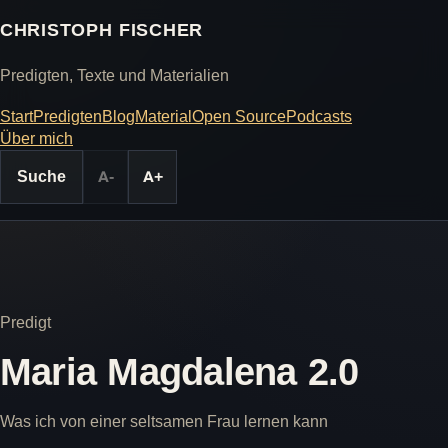
CHRISTOPH FISCHER
Predigten, Texte und Materialien
Start
Predigten
Blog
Material
Open Source
Podcasts
Über mich
Suche
A-
A+
Predigt
Maria Magdalena 2.0
Was ich von einer seltsamen Frau lernen kann