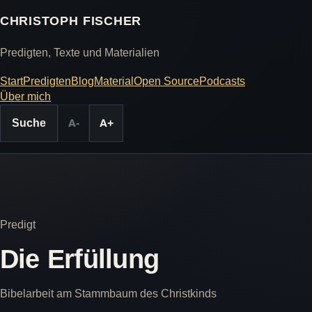
CHRISTOPH FISCHER
Predigten, Texte und Materialien
Start
Predigten
Blog
Material
Open Source
Podcasts
Über mich
Suche
A-
A+
Predigt
Die Erfüllung
Bibelarbeit am Stammbaum des Christkinds