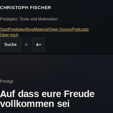
CHRISTOPH FISCHER
Predigten, Texte und Materialien
Start
Predigten
Blog
Material
Open Source
Podcasts
Über mich
Suche
A-
A+
Predigt
Auf dass eure Freude
vollkommen sei