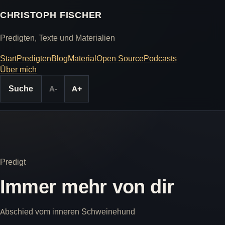
CHRISTOPH FISCHER
Predigten, Texte und Materialien
Start
Predigten
Blog
Material
Open Source
Podcasts
Über mich
Suche
A-
A+
Predigt
Immer mehr von dir
Abschied vom inneren Schweinehund