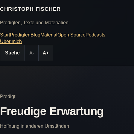
CHRISTOPH FISCHER
Predigten, Texte und Materialien
Start
Predigten
Blog
Material
Open Source
Podcasts
Über mich
Suche
A-
A+
Predigt
Freudige Erwartung
Hoffnung in anderen Umständen