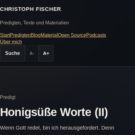
CHRISTOPH FISCHER
Predigten, Texte und Materialien
Start
Predigten
Blog
Material
Open Source
Podcasts
Über mich
Suche
A-
A+
Predigt
Honigsüße Worte (II)
Wenn Gott redet, bin ich herausgefordert. Denn