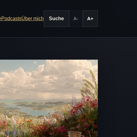
e
Podcasts
Über mich
Suche
A-
A+