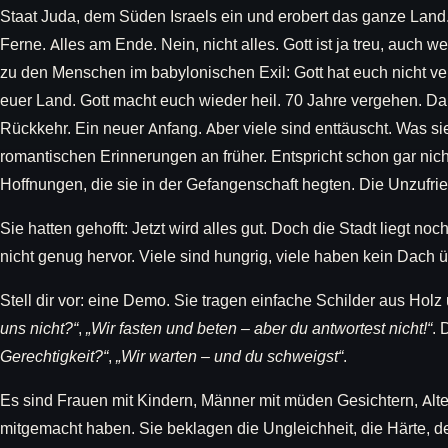
Staat Juda, dem Süden Israels ein und erobert das ganze Land. 
Ferne. Alles am Ende. Nein, nicht alles. Gott ist ja treu, auch wen
zu den Menschen im babylonischen Exil: Gott hat euch nicht ver
euer Land. Gott macht euch wieder heil. 70 Jahre vergehen. D
Rückkehr. Ein neuer Anfang. Aber viele sind enttäuscht. Was sie
romantischen Erinnerungen an früher. Entspricht schon gar ni
Hoffnungen, die sie in der Gefangenschaft hegten. Die Unzufrie
Sie hatten gehofft: Jetzt wird alles gut. Doch die Stadt liegt no
nicht genug hervor. Viele sind hungrig, viele haben kein Dach 
Stell dir vor: eine Demo. Sie tragen einfache Schilder aus Holz 
uns nicht?“
,
„Wir fasten und beten – aber du antwortest nicht!“
. 
Gerechtigkeit?“
,
„Wir warten – und du schweigst“
.
Es sind Frauen mit Kindern, Männer mit müden Gesichtern, Alte
mitgemacht haben. Sie beklagen die Ungleichheit, die Härte, d