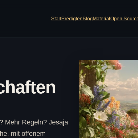
Start
Predigten
Blog
Material
Open Sourc
chaften
? Mehr Regeln? Jesaja
ähe, mit offenem