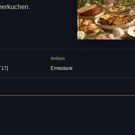
eerkuchen.
Anlass
T17]
Erntedank