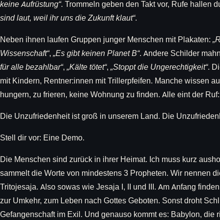
keine Aufrüstung“
. Trommeln geben den Takt vor, Rufe hallen d
sind laut, weil ihr uns die Zukunft klaut“
.
Neben ihnen laufen Gruppen junger Menschen mit Plakaten:
„R
Wissenschaft“
,
„Es gibt keinen Planet B“
. Andere Schilder mah
für alle bezahlbar“
,
„Kälte tötet“
,
„Stoppt die Ungerechtigkeit“
. D
mit Kindern, Rentner:innen mit Trillerpfeifen. Manche wissen au
hungern, zu frieren, keine Wohnung zu finden. Alle eint der Ru
Die Unzufriedenheit ist groß in unserem Land. Die Unzufriede
Stell dir vor: Eine Demo.
Die Menschen sind zurück in ihrer Heimat. Ich muss kurz aush
sammelt die Worte von mindestens 3 Propheten. Wir nennen die
Tritojesaja. Also sowas wie Jesaja I, II und III. Am Anfang finden
zur Umkehr, zum Leben nach Gottes Geboten. Sonst droht Schli
Gefangenschaft im Exil. Und genauso kommt es: Babylon, die rie