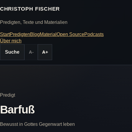
CHRISTOPH FISCHER
Predigten, Texte und Materialien
Start
Predigten
Blog
Material
Open Source
Podcasts
Über mich
Suche
A-
A+
Predigt
Barfuß
Bewusst in Gottes Gegenwart leben