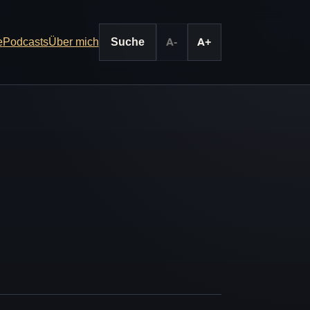
e
Podcasts
Über mich
Suche
A-
A+