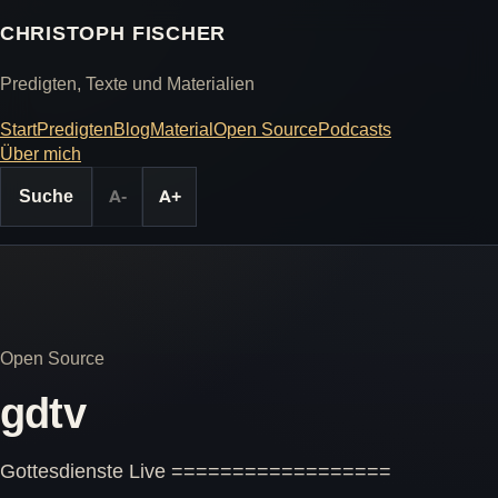
CHRISTOPH FISCHER
Predigten, Texte und Materialien
Start
Predigten
Blog
Material
Open Source
Podcasts
Über mich
Suche
A-
A+
Open Source
gdtv
Gottesdienste Live ==================