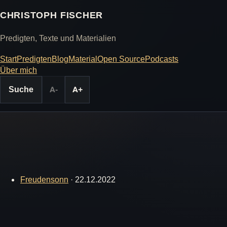
CHRISTOPH FISCHER
Predigten, Texte und Materialien
Start
Predigten
Blog
Material
Open Source
Podcasts
Über mich
Suche
A-
A+
Freudensonn
·
22.12.2022