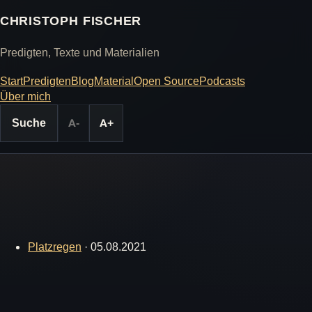
CHRISTOPH FISCHER
Predigten, Texte und Materialien
Start
Predigten
Blog
Material
Open Source
Podcasts
Über mich
Suche
A-
A+
Platzregen
·
05.08.2021