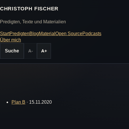
CHRISTOPH FISCHER
Predigten, Texte und Materialien
Start
Predigten
Blog
Material
Open Source
Podcasts
Über mich
Suche
A-
A+
Plan B
·
15.11.2020