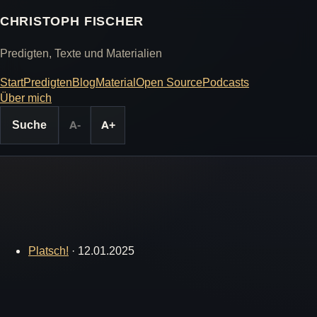
CHRISTOPH FISCHER
Predigten, Texte und Materialien
Start
Predigten
Blog
Material
Open Source
Podcasts
Über mich
Suche
A-
A+
Platsch!
·
12.01.2025