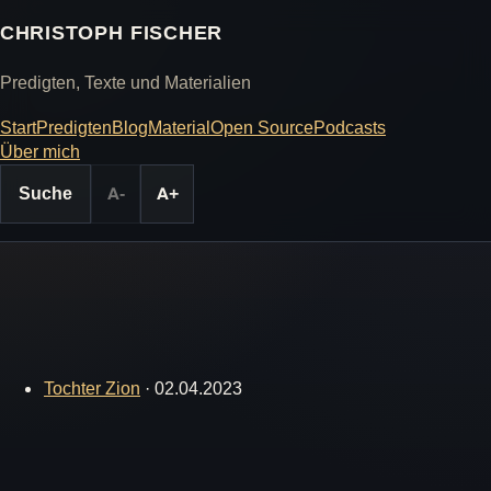
CHRISTOPH FISCHER
Predigten, Texte und Materialien
Start
Predigten
Blog
Material
Open Source
Podcasts
Über mich
Suche
A-
A+
Tochter Zion
·
02.04.2023