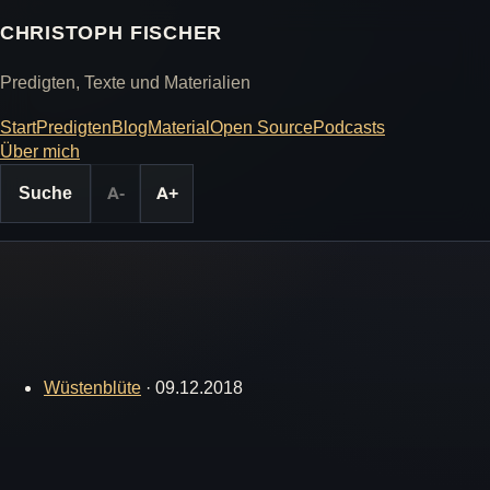
CHRISTOPH FISCHER
Predigten, Texte und Materialien
Start
Predigten
Blog
Material
Open Source
Podcasts
Über mich
Suche
A-
A+
Wüstenblüte
·
09.12.2018