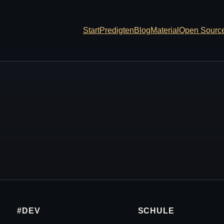
Start
Predigten
Blog
Material
Open Sourc
#DEV
SCHULE