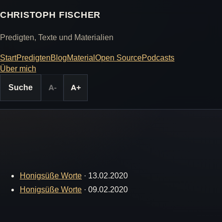
CHRISTOPH FISCHER
Predigten, Texte und Materialien
Start
Predigten
Blog
Material
Open Source
Podcasts
Über mich
Suche
A-
A+
Honigsüße Worte
·
13.02.2020
Honigsüße Worte
·
09.02.2020