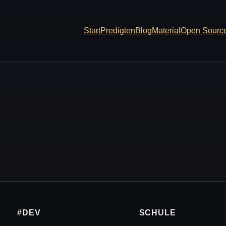
Start
Predigten
Blog
Material
Open Sourc
#DEV
SCHULE