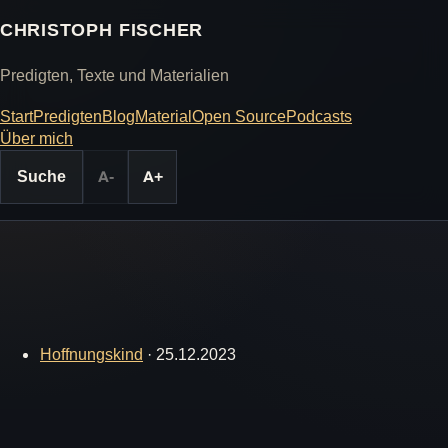
CHRISTOPH FISCHER
Predigten, Texte und Materialien
Start
Predigten
Blog
Material
Open Source
Podcasts
Über mich
Suche
A-
A+
Hoffnungskind
·
25.12.2023