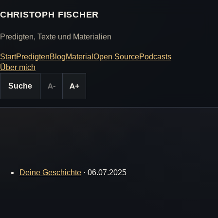
CHRISTOPH FISCHER
Predigten, Texte und Materialien
Start
Predigten
Blog
Material
Open Source
Podcasts
Über mich
Suche
A-
A+
Deine Geschichte
·
06.07.2025