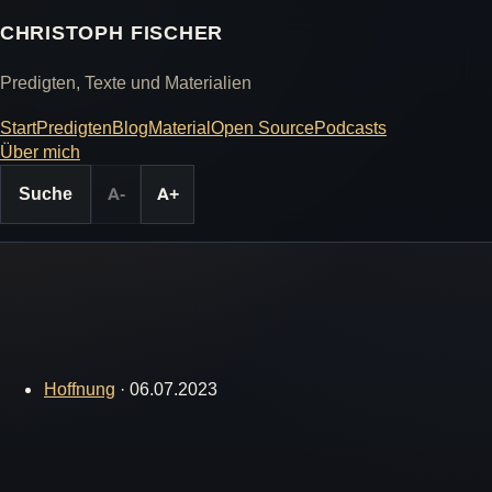
CHRISTOPH FISCHER
Predigten, Texte und Materialien
Start
Predigten
Blog
Material
Open Source
Podcasts
Über mich
Suche
A-
A+
Hoffnung
·
06.07.2023