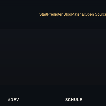
Start
Predigten
Blog
Material
Open Sourc
#DEV
SCHULE